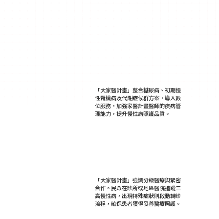
家庭醫師、受惠個案親自分享
大家醫計畫會員好處多多
健保署推家醫計畫再升級
慢性病患照護更全面
「大家醫計畫」整合糖尿病、初期慢
性腎臟病及代謝症候群方案，導入數
位服務，加強家醫計畫醫師的疾病管
理能力，提升慢性病照護品質。
看更多
陽明醫院謝景祥院長：
大家醫計畫讓健康守護更貼近您
「大家醫計畫」強調分級醫療與緊密
合作。民眾在診所或地區醫院追蹤三
高慢性病，出現特殊症狀則啟動轉診
流程，確保患者獲得妥善醫療照護。
看更多